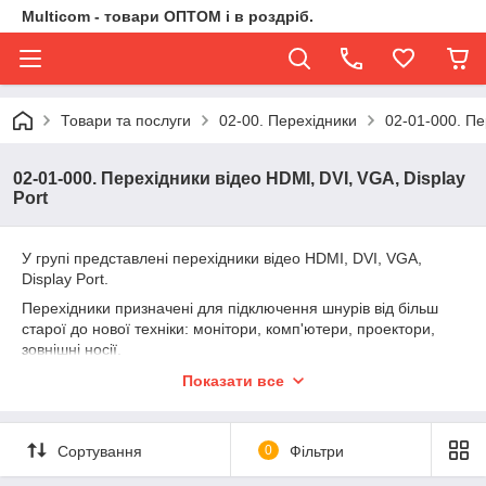
Multicom - товари ОПТОМ і в роздріб.
Товари та послуги
02-00. Перехідники
02-01-000. Пе
02-01-000. Перехідники відео HDMI, DVI, VGA, Display
Port
У групі представлені перехідники відео HDMI, DVI, VGA,
Display Port.
Перехідники призначені для підключення шнурів від більш
старої до нової техніки: монітори, комп'ютери, проектори,
зовнішні носії.
Весь товар ми поставляємо самі прямо з Китаю.
Показати все
Весь товар виконаний із якісних матеріалів.
Сортування
0
Фільтри