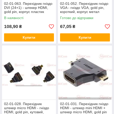
02-01-063. Перехідник гніздо
02-01-052. Перехідник гніздо
DVI (24+1) - штекер HDMI,
VGA - гніздо VGA, gold pin,
gold pin, корпус пластик
короткий, корпус метал
В наявності
Готово до відправки
108,90
67,05
₴
₴
Купити
Купити
02-01-028. Перехідник
02-01-031. Перехідник гніздо
штекер micro HDMI - гніздо
HDMI - штекер mini HDMI +
HDMI, gold pin, кутовий,
штекер micro HDMI, gold pin