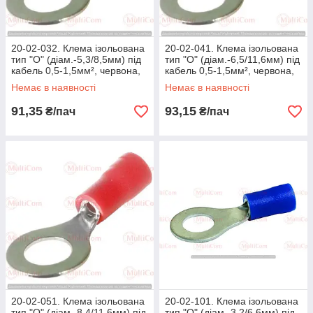
20-02-032. Клема ізольована
20-02-041. Клема ізольована
тип "О" (діам.-5,3/8,5мм) під
тип "О" (діам.-6,5/11,6мм) під
кабель 0,5-1,5мм², червона,
кабель 0,5-1,5мм², червона,
100 шт/пачка
100 шт/пачка
Немає в наявності
Немає в наявності
91,35
93,15
₴/пач
₴/пач
20-02-051. Клема ізольована
20-02-101. Клема ізольована
тип "О" (діам.-8,4/11,6мм) під
тип "О" (діам.-3,2/6,6мм) під