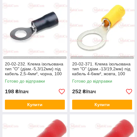
20-02-232. Клема ізольована
20-02-371. Клема ізольована
тип "О" (діам.-5,3/12мм) під
тип "О" (діам.-13/19,2мм) під
кабель 2,5-4мм², чорна, 100
кабель 4-6мм², жовта, 100
шт/пачка
шт/пачка
Готово до відправки
Готово до відправки
198
252
₴/пач
₴/пач
Купити
Купити