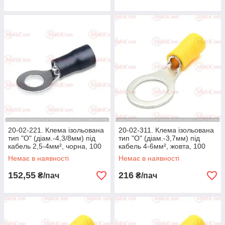
20-02-221. Клема ізольована
20-02-311. Клема ізольована
тип "О" (діам.-4,3/8мм) під
тип "О" (діам.-3,7мм) під
кабель 2,5-4мм², чорна, 100
кабель 4-6мм², жовта, 100
шт/пачка
шт/пачка
Немає в наявності
Немає в наявності
152,55
216
₴/пач
₴/пач