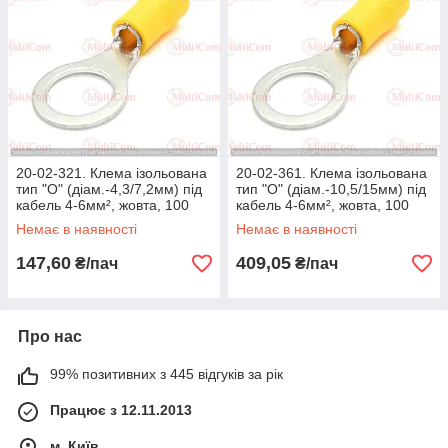
20-02-321. Клема ізольована
20-02-361. Клема ізольована
тип "О" (діам.-4,3/7,2мм) під
тип "О" (діам.-10,5/15мм) під
кабель 4-6мм², жовта, 100
кабель 4-6мм², жовта, 100
шт/пачка
шт/пачка
Немає в наявності
Немає в наявності
147,60
409,05
₴/пач
₴/пач
Про нас
99% позитивних з 445 відгуків за рік
Працює з 12.11.2013
м. Київ