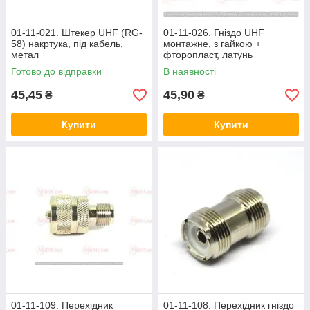
01-11-021. Штекер UHF (RG-
01-11-026. Гніздо UHF
58) накртука, під кабель,
монтажне, з гайкою +
метал
фторопласт, латунь
Готово до відправки
В наявності
45,45
45,90
₴
₴
Купити
Купити
01-11-109. Перехідник
01-11-108. Перехідник гніздо