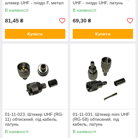
штекер UHF - гніздо F, метал
UHF - гніздо UHF, латунь
В наявності
В наявності
81,45
69,30
₴
₴
Купити
Купити
01-11-023. Штекер UHF (RG-
01-11-031. Штекер mini UHF
11) обтискний, під кабель,
(RG-58) обтискний, під
латунь
кабель, латунь
В наявності
В наявності