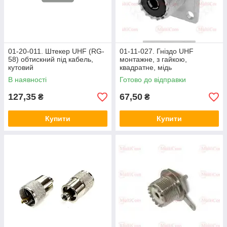
01-20-011. Штекер UHF (RG-
01-11-027. Гніздо UHF
58) обтискний під кабель,
монтажне, з гайкою,
кутовий
квадратне, мідь
В наявності
Готово до відправки
127,35
67,50
₴
₴
Купити
Купити