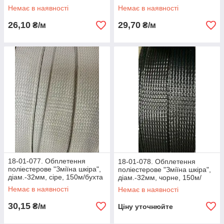
бухта
Немає в наявності
Немає в наявності
26,10
29,70
₴/м
₴/м
18-01-077. Обплетення
18-01-078. Обплетення
поліестерове "Зміїна шкіра",
поліестерове "Зміїна шкіра",
діам.-32мм, сіре, 150м/бухта
діам.-32мм, чорне, 150м/
бухта
Немає в наявності
Немає в наявності
30,15
₴/м
Ціну уточнюйте