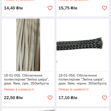
14,40
15,75
₴/м
₴/м
18-01-055. Обплетення
18-01-056. Обплетення
поліестерове"Зміїна шкіра",
поліестерове "Зміїна шкіра",
діам. 8мм, сіре, 350м/бухта
діам. 8мм, чорне, 350м/бухта
Немає в наявності
Немає в наявності
22,50
17,10
₴/м
₴/м