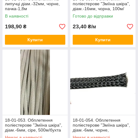
липучці діам.-32мм, чорне,
поліестерове "Зміїна шкіра",
пачка-1,8м
діам.-16мм, чорна, 100м/
бухта
В наявності
Готово до відправки
198,90
23,40
₴
₴/м
Купити
Купити
18-01-053. Обплетення
18-01-054. Обплетення
поліестерове "Зміїна шкіра",
поліестерове "Зміїна шкіра",
діам.-6мм, сіре, 500м/бухта
діам.-6мм, чорне,
Немає в наявності
Немає в наявності