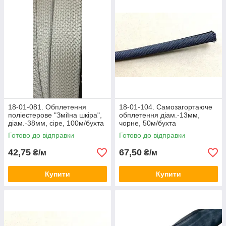
18-01-081. Обплетення
18-01-104. Самозагортаюче
поліестерове "Зміїна шкіра",
обплетення діам.-13мм,
діам.-38мм, сіре, 100м/бухта
чорне, 50м/бухта
Готово до відправки
Готово до відправки
42,75
67,50
₴/м
₴/м
Купити
Купити