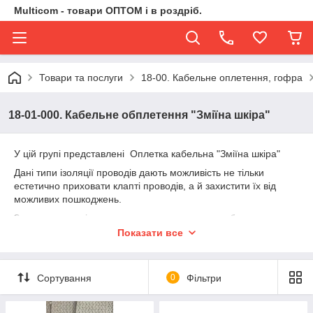
Multicom - товари ОПТОМ і в роздріб.
Товари та послуги
18-00. Кабельне оплетення, гофра
18-01-000. Кабельне обплетення "Зміїна шкіра"
У цій групі представлені Оплетка кабельна "Зміїна шкіра"
Дані типи ізоляції проводів дають можливість не тільки
естетично приховати клапті проводів, а й захистити їх від
можливих пошкоджень.
Застосовують під час прокладання проводки в будинку,
автомобілі, дворі, виробництвах, для ізолювання проводом
Показати все
від комп'ютера до інших приладів.
Товар поставляємо на пряму з Китаю
Сортування
0
Фільтри
Весь товар чудової якості.