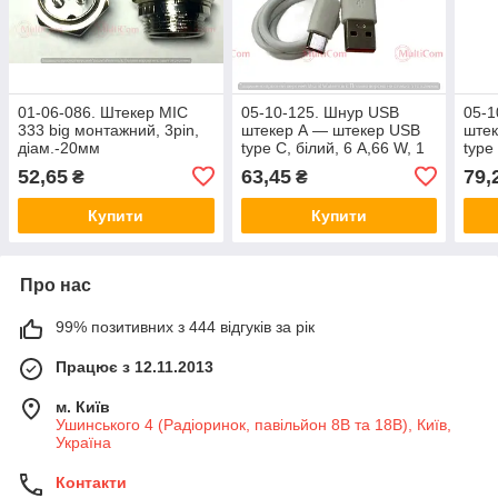
01-06-086. Штекер MIC
05-10-125. Шнур USB
05-1
333 big монтажний, 3pin,
штекер А — штекер USB
штек
діам.-20мм
type C, білий, 6 А,66 W, 1
type
м
52,65
63,45
79,
₴
₴
Купити
Купити
Про нас
99% позитивних з 444 відгуків за рік
Працює з 12.11.2013
м. Київ
Ушинського 4 (Радіоринок, павільйон 8В та 18В), Київ,
Україна
Контакти