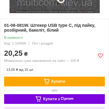
01-08-081W. Штекер USB type C, під пайку,
розбірний, бакеліт, білий
В наявності
Код: 1-1045W
Опт і роздріб
20,25
₴
Мінімальна сума замовлення на сайті — 100 ₴
13,05 ₴
від 15 шт.
Купити
або
Купити з