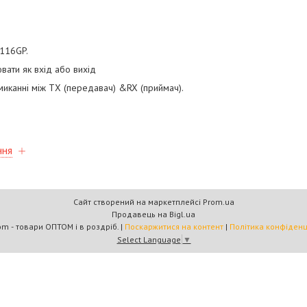
2116GP.
вати як вхід або вихід
миканні між TX (передавач) &RX (приймач).
ння
Сайт створений на маркетплейсі
Prom.ua
Продавець на Bigl.ua
Multicom - товари ОПТОМ і в роздріб. |
Поскаржитися на контент
|
Політика конфіденц
Select Language
▼