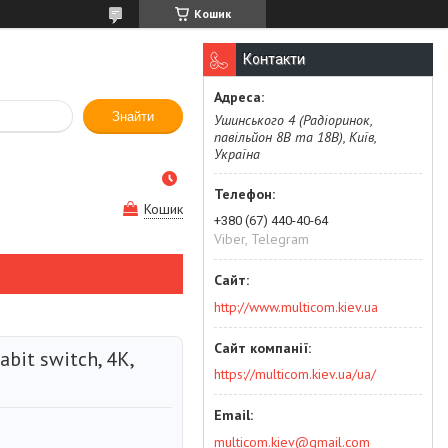
Кошик
Контакти
Знайти
Ушинського 4 (Радіоринок,
павільйон 8В та 18В), Київ,
Україна
Кошик
+380 (67) 440-40-64
Viber, Telegram
http://www.multicom.kiev.ua
abit switch, 4K,
https://multicom.kiev.ua/ua/
multicom.kiev@gmail.com