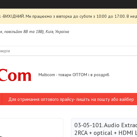
 -ВИХІДНИЙ. Ми працюємо з вівторка до суботи з 10:00 до 17:00. В нед
, павільйон 8В та 18В), Київ, Україна
Multicom - товари ОПТОМ і в роздріб.
Для отримання оптового прайсу- пишіть на пошту або вайбер
03-05-101. Audio Extra
2RCA + optical + HDMI