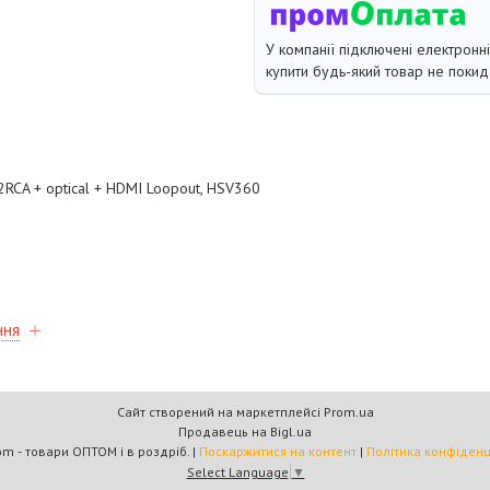
У компанії підключені електронн
купити будь-який товар не покид
 2RCA + optical + HDMI Loopout, HSV360
ння
Сайт створений на маркетплейсі
Prom.ua
Продавець на Bigl.ua
Multicom - товари ОПТОМ і в роздріб. |
Поскаржитися на контент
|
Політика конфіденц
Select Language
▼