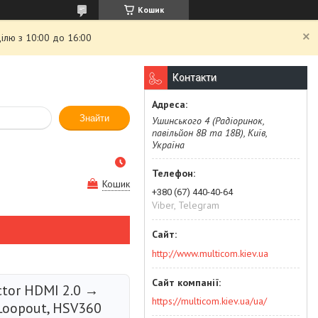
Кошик
ілю з 10:00 до 16:00
Контакти
Знайти
Ушинського 4 (Радіоринок,
павільйон 8В та 18В), Київ,
Україна
Кошик
+380 (67) 440-40-64
Viber, Telegram
http://www.multicom.kiev.ua
ctor HDMI 2.0 →
https://multicom.kiev.ua/ua/
 Loopout, HSV360