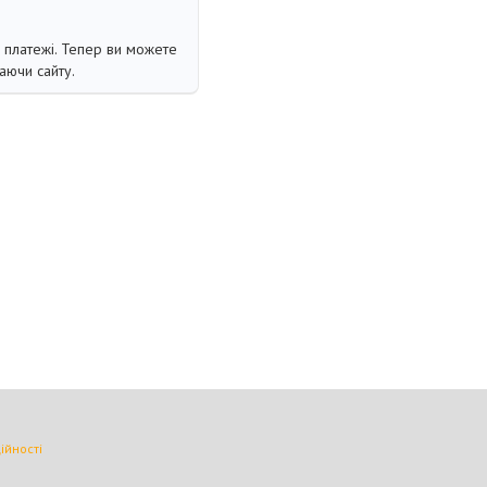
і платежі. Тепер ви можете
аючи сайту.
ійності