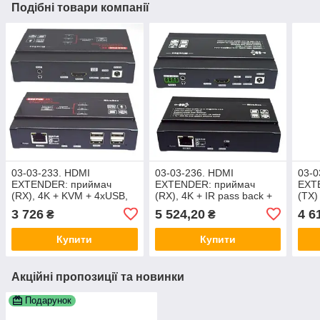
Подібні товари компанії
03-03-233. HDMI
03-03-236. HDMI
03-0
EXTENDER: приймач
EXTENDER: приймач
EXT
(RX), 4K + KVM + 4хUSB,
(RX), 4K + IR pass back +
(TX)
over IP, HSV563
RS232 + Extra Audio, over
TCP 
3 726
5 524,20
4 6
₴
₴
IP, HSV622PoE
IR c
Купити
Купити
Акційні пропозиції та новинки
Подарунок