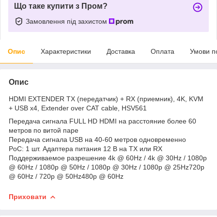
Що таке купити з Пром?
Замовлення під захистом
Опис
Характеристики
Доставка
Оплата
Умови п
Опис
HDMI EXTENDER TX (передатчик) + RX (приемник), 4K, KVM
+ USB x4, Extender over CAT cable, HSV561
Передача сигнала FULL HD HDMI на расстояние более 60
метров по витой паре
Передача сигнала USB на 40-60 метров одновременно
PoC: 1 шт. Адаптера питания 12 В на TX или RX
Поддерживаемое разрешение 4k @ 60Hz / 4k @ 30Hz / 1080p
@ 60Hz / 1080p @ 50Hz / 1080p @ 30Hz / 1080p @ 25Hz720p
@ 60Hz / 720p @ 50Hz480p @ 60Hz
Приховати