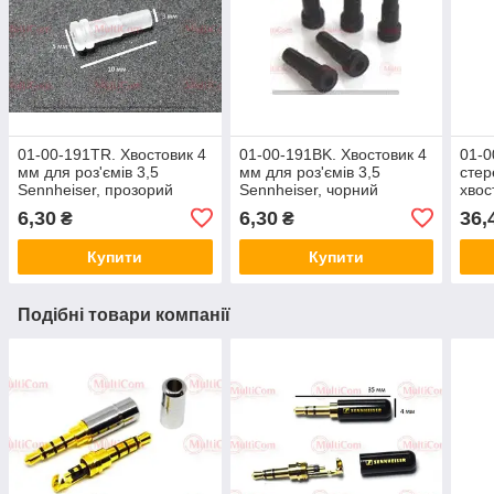
01-00-191TR. Хвостовик 4
01-00-191BK. Хвостовик 4
01-0
мм для роз'ємів 3,5
мм для роз'ємів 3,5
стер
Sennheiser, прозорий
Sennheiser, чорний
хвос
Senn
6,30
6,30
36,
₴
₴
Купити
Купити
Подібні товари компанії