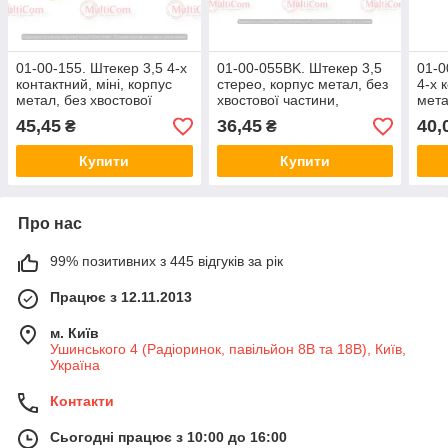
01-00-155. Штекер 3,5 4-х
01-00-055BK. Штекер 3,5
01-0
контактний, міні, корпус
стерео, корпус метал, без
4-х 
метал, без хвостової
хвостової частини,
мета
частини, сріблястий
Sennheiser, чорний
част
45,45
36,45
40,
₴
₴
чер
Купити
Купити
Про нас
99% позитивних з 445 відгуків за рік
Працює з 12.11.2013
м. Київ
Ушинського 4 (Радіоринок, павільйон 8В та 18В), Київ,
Україна
Контакти
Сьогодні працює з 10:00 до 16:00