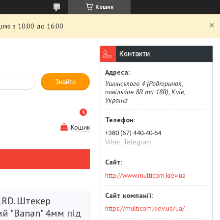
Кошик
ілю з 10:00 до 16:00
Контакти
Знайти
Ушинського 4 (Радіоринок,
павільйон 8В та 18В), Київ,
Україна
Кошик
+380 (67) 440-40-64
Viber, Telegram
http://www.multicom.kiev.ua
1RD. Штекер
https://multicom.kiev.ua/ua/
й "Banan" 4мм під