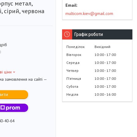
орпус метал,
, сірий, червона
multicom.kiev@gmail.com
Графік роботи
дріб
Понеділок
Вихідний
D
Вівторок
10:00
17:00
Середа
10:00
17:00
Четвер
10:00
17:00
ві ціни
Пʼятниця
10:00
17:00
ма замовлення на сайті —
Субота
10:00
17:00
пити
Неділя
10:00
16:00
40-40-64