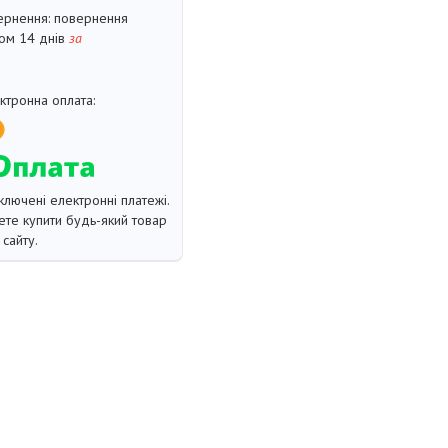
повернення
гом 14 днів
за
ключені електронні платежі.
те купити будь-який товар
сайту.