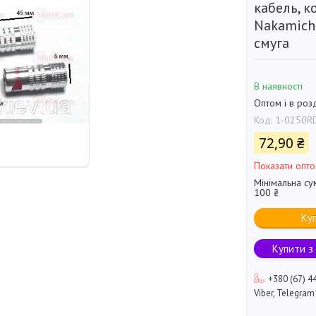
кабель, к
Nakamichi
смуга
В наявності
Оптом і в роз
Код:
1-0250R
72,90 ₴
Показати опто
Мінімальна су
100 ₴
Ку
Купити з
+380 (67) 4
Viber, Telegram