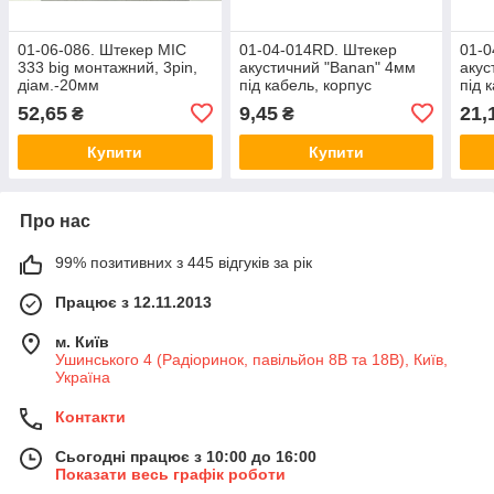
01-06-086. Штекер MIC
01-04-014RD. Штекер
01-0
333 big монтажний, 3pin,
акустичний "Banan" 4мм
акус
діам.-20мм
під кабель, корпус
під 
пластик, під гвинт,
плас
52,65
9,45
21,
₴
₴
червоний
Купити
Купити
Про нас
99% позитивних з 445 відгуків за рік
Працює з 12.11.2013
м. Київ
Ушинського 4 (Радіоринок, павільйон 8В та 18В), Київ,
Україна
Контакти
Сьогодні працює з 10:00 до 16:00
Показати весь графік роботи