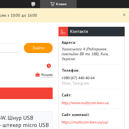
Кошик
ілю з 10:00 до 16:00
Контакти
Знайти
Ушинського 4 (Радіоринок,
павільйон 8В та 18В), Київ,
Україна
Кошик
+380 (67) 440-40-64
Viber, Telegram
http://www.multicom.kiev.ua
6W. Шнур USB
https://multicom.kiev.ua/ua/
- штекер miсro USB