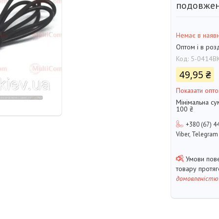
подовжен
Немає в наявн
Оптом і в роз
Код:
5-0414B
49,95 ₴
Показати опто
Мінімальна су
100 ₴
+380 (67) 4
Viber, Telegram
товару протя
домовленістю