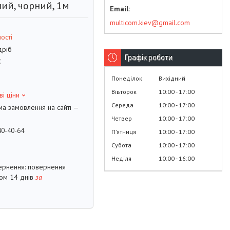
ий, чорний, 1м
multicom.kiev@gmail.com
ості
дріб
Графік роботи
K
Понеділок
Вихідний
Вівторок
10:00
17:00
ві ціни
Середа
10:00
17:00
ма замовлення на сайті —
Четвер
10:00
17:00
40-40-64
Пʼятниця
10:00
17:00
Субота
10:00
17:00
Неділя
10:00
16:00
повернення
гом 14 днів
за