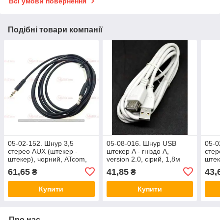
Всі умови повернення
Подібні товари компанії
05-02-152. Шнур 3,5
05-08-016. Шнур USB
05-0
стерео AUX (штекер -
штекер A - гніздо А,
стер
штекер), чорний, ATcom,
version 2.0, сірий, 1,8м
штек
1,8 м
діам
61,65
41,85
43,
₴
₴
Купити
Купити
Про нас