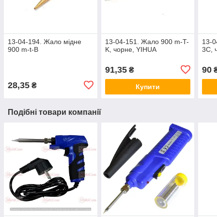
13-04-194. Жало мідне
13-04-151. Жало 900 m-T-
13-0
900 m-t-B
K, чорне, YIHUA
3С, 
91,35
90
₴
28,35
₴
Купити
Подібні товари компанії