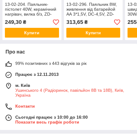
13-02-204. Паяльник-
13-02-296. Паяльник 8W,
13-0
пістолет 40W, керамічний
живлення від батарейой
швид
нагрівач, вилка б/з, ZD-
АА 3*1,5V, DC-4,5V, ZD-
30W/
723N
20D
нагр
249,30
313,65
255
₴
₴
960-
Купити
Купити
Про нас
99% позитивних з 443 відгуків за рік
Працює з 12.11.2013
м. Київ
Ушинського 4 (Радіоринок, павільйон 8В та 18В), Київ,
Україна
Контакти
Сьогодні працює з 10:00 до 16:00
Показати весь графік роботи