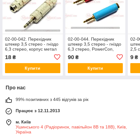
02-00-042. Перехідник
02-00-044. Перехідник
02-0
штекер 3,5 стерео - гніздо
штекер 3,5 стерео - гніздо
штек
6,3 стерео, корпус метал
6,3 стерео, PowerCon,
2,5 
gold pin, червоний або
плас
18
90
9
₴
₴
₴
синій
Купити
Купити
Про нас
99% позитивних з 445 відгуків за рік
Працює з 12.11.2013
м. Київ
Ушинського 4 (Радіоринок, павільйон 8В та 18В), Київ,
Україна