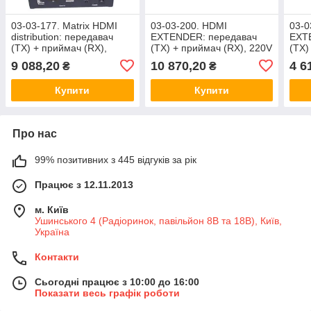
03-03-177. Matrix HDMI
03-03-200. HDMI
03-0
distribution: передавач
EXTENDER: передавач
EXT
(TX) + приймач (RX),
(TX) + приймач (RX), 220V
(TX)
1080p, 60Hz, over IP, до
cable + coaxial cable,
TCP 
9 088,20
10 870,20
4 6
₴
₴
100м, HSV701
1080р, HSV903
IR c
Купити
Купити
Про нас
99% позитивних з 445 відгуків за рік
Працює з 12.11.2013
м. Київ
Ушинського 4 (Радіоринок, павільйон 8В та 18В), Київ,
Україна
Контакти
Сьогодні працює з 10:00 до 16:00
Показати весь графік роботи