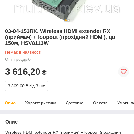
03-04-153RX. Wireless HDMI extender RX
(приймач) + loopout (прохідний HDMI), до
150м, HSV8113W
Немає в наявності
Опт і роздріб
3 616,20
₴
3 369,60 ₴
від 3 шт.
Опис
Характеристики
Доставка
Оплата
Умови п
Опис
Wireless HDMI extender RX (приймач) + loopout (прохідний