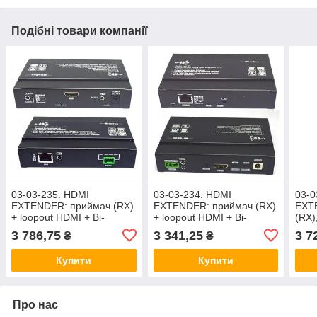
Подібні товари компанії
03-03-235. HDMI
03-03-234. HDMI
03-0
EXTENDER: приймач (RX)
EXTENDER: приймач (RX)
EXT
+ loopout HDMI + Bi-
+ loopout HDMI + Bi-
(RX)
directional IR + RS232 +
directional IR + RS232,
over
3 786,75
3 341,25
3 7
₴
₴
Audio, over IP, HSV896PoE
over IP, HSV895PoE
Купити
Купити
Про нас