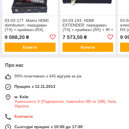
03-03-177. Matrix HDMI
03-03-193. HDMI
03-0
distribution: передавач
EXTENDER: передавач
exte
(TX) + приймач (RX),
(TX) + приймач (RX) + IR +
RX (
1080p, 60Hz, over IP, до
RS232, over coax cable
(про
9 088,20
7 573,50
9 0
₴
₴
100м, HSV701
with F, до 100м, HSV395
150
Купити
Купити
Про нас
99% позитивних з 445 відгуків за рік
Працює з 12.11.2013
м. Київ
Ушинського 4 (Радіоринок, павільйон 8В та 18В), Київ,
Україна
Контакти
Сьогодні працює з 10:00 до 17:00