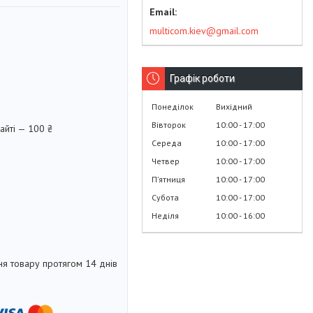
multicom.kiev@gmail.com
Графік роботи
Понеділок
Вихідний
Вівторок
10:00
17:00
айті — 100 ₴
Середа
10:00
17:00
Четвер
10:00
17:00
Пʼятниця
10:00
17:00
Субота
10:00
17:00
Неділя
10:00
16:00
я товару протягом 14 днів