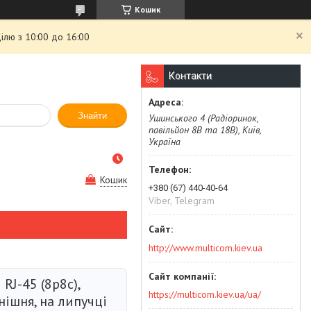
Кошик
ілю з 10:00 до 16:00
Контакти
Знайти
Ушинського 4 (Радіоринок,
павільйон 8В та 18В), Київ,
Україна
Кошик
+380 (67) 440-40-64
Viber, Telegram
http://www.multicom.kiev.ua
RJ-45 (8p8c),
https://multicom.kiev.ua/ua/
нішня, на липучці