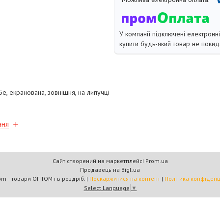
У компанії підключені електронн
купити будь-який товар не покид
t5e, екранована, зовнішня, на липучці
ння
Сайт створений на маркетплейсі
Prom.ua
Продавець на Bigl.ua
Multicom - товари ОПТОМ і в роздріб. |
Поскаржитися на контент
|
Політика конфіденц
Select Language
▼