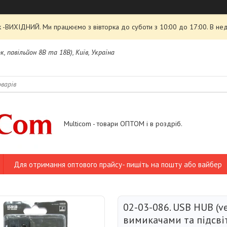
 -ВИХІДНИЙ. Ми працюємо з вівторка до суботи з 10:00 до 17:00. В нед
, павільйон 8В та 18В), Київ, Україна
Multicom - товари ОПТОМ і в роздріб.
Для отримання оптового прайсу- пишіть на пошту або вайбер
02-03-086. USB HUB (ver
вимикачами та підсві