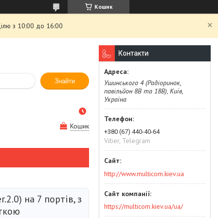
Кошик
ілю з 10:00 до 16:00
Контакти
Знайти
Ушинського 4 (Радіоринок,
павільйон 8В та 18В), Київ,
Україна
Кошик
+380 (67) 440-40-64
Viber, Telegram
http://www.multicom.kiev.ua
.2.0) на 7 портів, з
https://multicom.kiev.ua/ua/
ткою