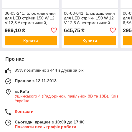
06-03-241. Блок живлення
06-03-041. Блок живлення
06-0
для LED стрічки 150 W 12
для LED стрічки 150 W 12
для 
V 12,5 A герметичний,
V 12,5 A негерметичний
6,6A
корпус метал
989,10
645,75
295
₴
₴
Купити
Купити
Про нас
99% позитивних з 444 відгуків за рік
Працює з 12.11.2013
м. Київ
Ушинського 4 (Радіоринок, павільйон 8В та 18В), Київ,
Україна
Контакти
Сьогодні працює з 10:00 до 17:00
Показати весь графік роботи