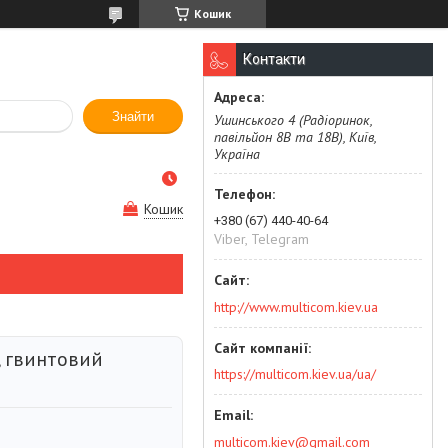
Кошик
Контакти
Знайти
Ушинського 4 (Радіоринок,
павільйон 8В та 18В), Київ,
Україна
Кошик
+380 (67) 440-40-64
Viber, Telegram
http://www.multicom.kiev.ua
V, гвинтовий
https://multicom.kiev.ua/ua/
multicom.kiev@gmail.com