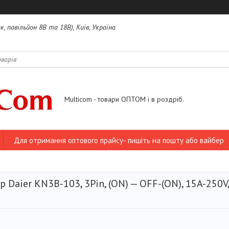
, павільйон 8В та 18В), Київ, Україна
Multicom - товари ОПТОМ і в роздріб.
Для отримання оптового прайсу- пишіть на пошту або вайбер
р Daier KN3B-103, 3Pin, (ON) — OFF-(ON), 15A-250