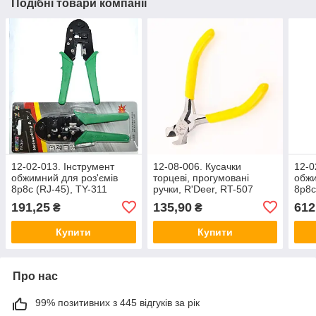
Подібні товари компанії
12-02-013. Інструмент
12-08-006. Кусачки
12-0
обжимний для роз'ємів
торцеві, прогумовані
обжи
8р8с (RJ-45), TY-311
ручки, R'Deer, RT-507
8р8с
191,25
135,90
612
₴
₴
Купити
Купити
Про нас
99% позитивних з 445 відгуків за рік