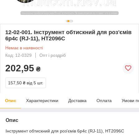
12-02-001. Інструмент обтискний для роз'ємів
6р4с (RJ-11), HT2096C
Немає в наявності
Код: 12-0329
Опт і роздріб
202,95
₴
157,50 ₴
від 5 шт.
Опис
Характеристики
Доставка
Оплата
Умови п
Опис
Інструмент обтискний для роз'ємів 6р4с (RJ-11), HT2096C