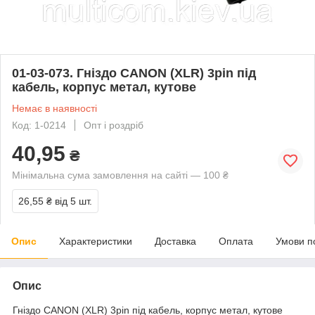
01-03-073. Гніздо CANON (XLR) 3pin під
кабель, корпус метал, кутове
Немає в наявності
Код: 1-0214
Опт і роздріб
40,95
₴
Мінімальна сума замовлення на сайті — 100 ₴
26,55 ₴
від 5 шт.
Опис
Характеристики
Доставка
Оплата
Умови п
Опис
Гніздо CANON (XLR) 3pin під кабель, корпус метал, кутове