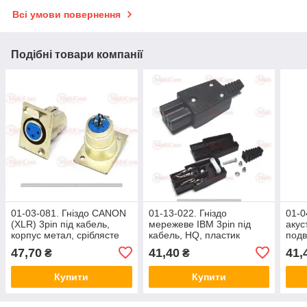
Всі умови повернення
Подібні товари компанії
01-03-081. Гніздо CANON
01-13-022. Гніздо
01-0
(XLR) 3pin під кабель,
мережеве IBM 3pin під
акус
корпус метал, сріблясте
кабель, HQ, пластик
подв
gold
47,70
41,40
41,
₴
₴
на п
Купити
Купити