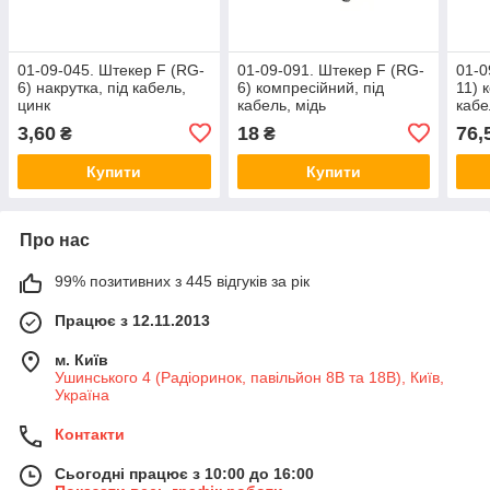
01-09-045. Штекер F (RG-
01-09-091. Штекер F (RG-
01-0
6) накрутка, під кабель,
6) компресійний, під
11) 
цинк
кабель, мідь
кабе
3,60
18
76,
₴
₴
Купити
Купити
Про нас
99% позитивних з 445 відгуків за рік
Працює з 12.11.2013
м. Київ
Ушинського 4 (Радіоринок, павільйон 8В та 18В), Київ,
Україна
Контакти
Сьогодні працює з 10:00 до 16:00