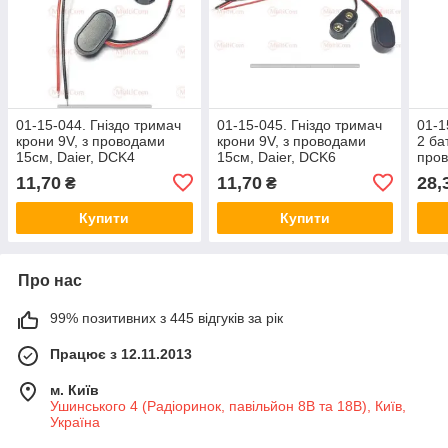
01-15-044. Гніздо тримач
01-15-045. Гніздо тримач
01-1
крони 9V, з проводами
крони 9V, з проводами
2 ба
15см, Daier, DCK4
15см, Daier, DCK6
пров
BH5
11,70
11,70
28,
₴
₴
Купити
Купити
Про нас
99% позитивних з 445 відгуків за рік
Працює з 12.11.2013
м. Київ
Ушинського 4 (Радіоринок, павільйон 8В та 18В), Київ,
Україна