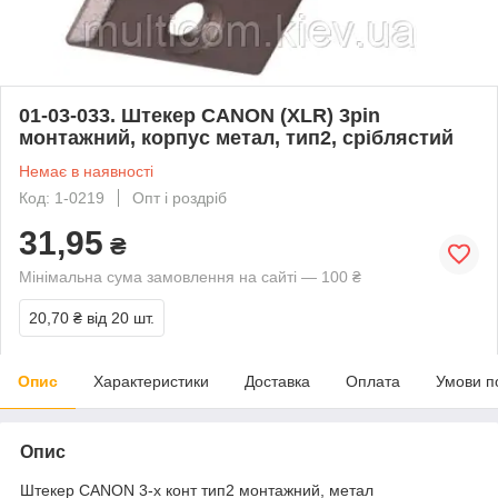
01-03-033. Штекер CANON (XLR) 3pin
монтажний, корпус метал, тип2, сріблястий
Немає в наявності
Код: 1-0219
Опт і роздріб
31,95
₴
Мінімальна сума замовлення на сайті — 100 ₴
20,70 ₴
від 20 шт.
Опис
Характеристики
Доставка
Оплата
Умови п
Опис
Штекер CANON 3-х конт тип2 монтажний, метал