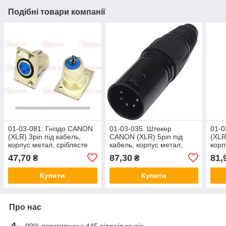
Подібні товари компанії
01-03-081. Гніздо CANON
01-03-035. Штекер
01-0
(XLR) 3pin під кабель,
CANON (XLR) 5pin під
(XLR
корпус метал, сріблясте
кабель, корпус метал,
корп
чорний
47,70
87,30
81,
₴
₴
Купити
Купити
Про нас
99% позитивних з 445 відгуків за рік