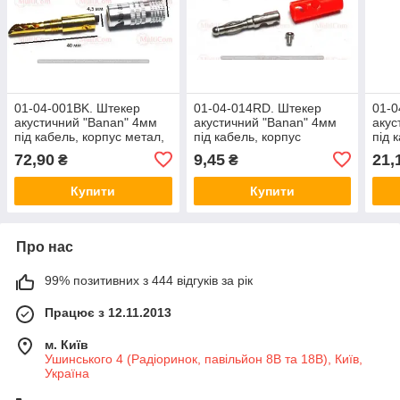
01-04-001BK. Штекер
01-04-014RD. Штекер
01-0
акустичний "Banan" 4мм
акустичний "Banan" 4мм
акус
під кабель, корпус метал,
під кабель, корпус
під 
Nakamichi, сірий, чорна
пластик, під гвинт,
плас
72,90
9,45
21,
₴
₴
смуга
червоний
Купити
Купити
Про нас
99% позитивних з 444 відгуків за рік
Працює з 12.11.2013
м. Київ
Ушинського 4 (Радіоринок, павільйон 8В та 18В), Київ,
Україна