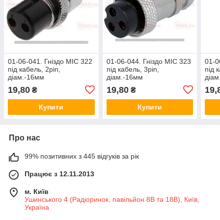
01-06-041. Гніздо MIC 322
01-06-044. Гніздо MIC 323
01-0
під кабель, 2pin,
під кабель, 3pin,
під 
діам.-16мм
діам.-16мм
діам
19,80
19,80
19,
₴
₴
Купити
Купити
Про нас
99% позитивних з 445 відгуків за рік
Працює з 12.11.2013
м. Київ
Ушинського 4 (Радіоринок, павільйон 8В та 18В), Київ,
Україна