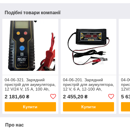
Подібні товари компанії
04-06-321. Зарядний
04-06-201. Зарядний
04-0
пристрій для акумулятора,
пристрій для акумулятора,
прис
12 V/24 V, 15 А, 100 Ah,
12 V, 6 А, 12-100 Ah,
12V/
BLM-B01
1206D
BLM
2 181,60
2 455,20
5 6
₴
₴
Купити
Купити
Про нас