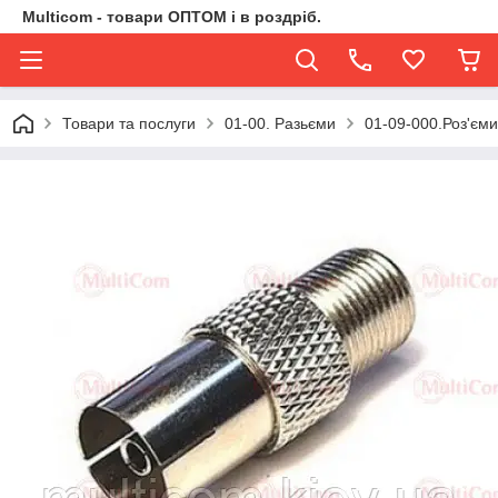
Multicom - товари ОПТОМ і в роздріб.
Товари та послуги
01-00. Разьєми
01-09-000.Роз'єми