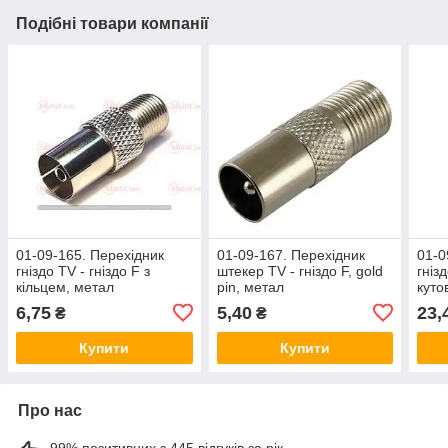
Подібні товари компанії
01-09-165. Перехідник
01-09-167. Перехідник
01-0
гніздо TV - гніздо F з
штекер TV - гніздо F, gold
гніз
кільцем, метал
pin, метал
куто
6,75
5,40
23,
₴
₴
Купити
Купити
Про нас
99% позитивних з 445 відгуків за рік