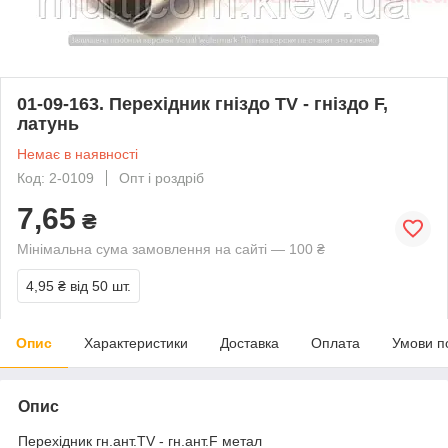
01-09-163. Перехідник гніздо TV - гніздо F,
латунь
Немає в наявності
Код: 2-0109
Опт і роздріб
7,65
₴
Мінімальна сума замовлення на сайті — 100 ₴
4,95 ₴
від 50 шт.
Опис
Характеристики
Доставка
Оплата
Умови п
Опис
Перехідник гн.ант.TV - гн.ант.F метал