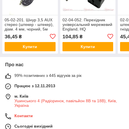
05-02-201. Шнур 3,5 AUX
02-04-052. Перехідник
02-0
стерео (штекер - штекер),
універсальний мережевий
штек
діам. 4 мм, чорний, 5м
England, HQ
гніз
корп
36,45
104,85
45,
₴
₴
Купити
Купити
Про нас
99% позитивних з 445 відгуків за рік
Працює з 12.11.2013
м. Київ
Ушинського 4 (Радіоринок, павільйон 8В та 18В), Київ,
Україна
Контакти
Сьогодні вихідний