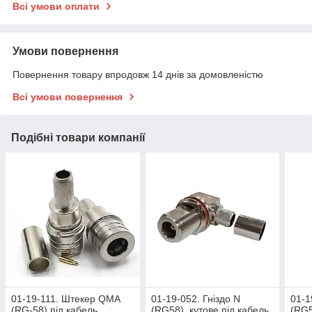
Всі умови оплати
Умови повернення
Повернення товару впродовж 14 днів за домовленістю
Всі умови повернення
Подібні товари компанії
01-19-111. Штекер QMA
01-19-052. Гніздо N
01-1
(RG-58) під кабель,
(RG58), кутове під кабель,
(RG5