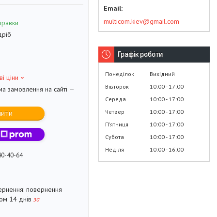
multicom.kiev@gmail.com
правки
дріб
Графік роботи
Понеділок
Вихідний
ві ціни
Вівторок
10:00
17:00
ма замовлення на сайті —
Середа
10:00
17:00
Четвер
10:00
17:00
пити
Пʼятниця
10:00
17:00
Субота
10:00
17:00
Неділя
10:00
16:00
40-40-64
повернення
гом 14 днів
за