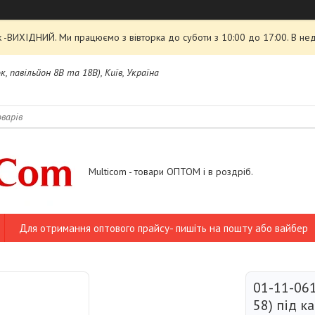
 -ВИХІДНИЙ. Ми працюємо з вівторка до суботи з 10:00 до 17:00. В нед
, павільйон 8В та 18В), Київ, Україна
Multicom - товари ОПТОМ і в роздріб.
Для отримання оптового прайсу- пишіть на пошту або вайбер
01-11-061
58) під к