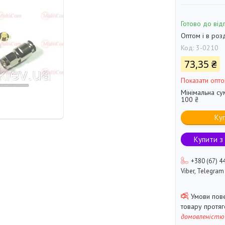
Готово до від
Оптом і в роз
Код:
3-0210
73,35 ₴
Показати опто
Мінімальна су
100 ₴
Ку
Купити з
+380 (67) 4
Viber, Telegram
товару протя
домовленістю