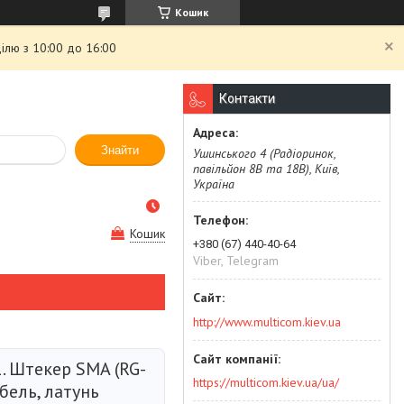
Кошик
ілю з 10:00 до 16:00
Контакти
Знайти
Ушинського 4 (Радіоринок,
павільйон 8В та 18В), Київ,
Україна
Кошик
+380 (67) 440-40-64
Viber, Telegram
http://www.multicom.kiev.ua
. Штекер SMA (RG-
https://multicom.kiev.ua/ua/
абель, латунь