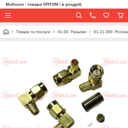
Multicom - товари ОПТОМ і в роздріб.
Товари та послуги
01-00. Разьєми
01-21-000. Роз'є