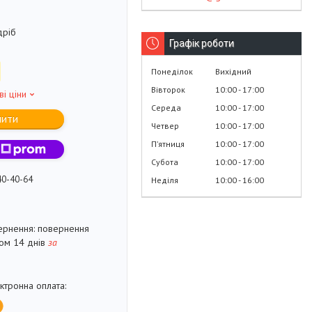
дріб
Графік роботи
Понеділок
Вихідний
Вівторок
10:00
17:00
ві ціни
Середа
10:00
17:00
пити
Четвер
10:00
17:00
Пʼятниця
10:00
17:00
Субота
10:00
17:00
40-40-64
Неділя
10:00
16:00
повернення
гом 14 днів
за