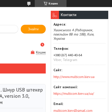
Кошик
Контакти
Знайти
Ушинського 4 (Радіоринок,
павільйон 8В та 18В), Київ,
Україна
Кошик
+380 (67) 440-40-64
Viber, Telegram
http://www.multicom.kiev.ua
1. Шнур USB штекер
https://multicom.kiev.ua/ua/
А, version 3.0,
5м
multicom.kiev@gmail.com