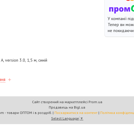
У компанії під
Тепер ви може
не покидаючи 
, version 3.0, 1,5 м, синій
ння
Сайт створений на маркетплейсі
Prom.ua
Продавець на Bigl.ua
Multicom - товари ОПТОМ і в роздріб. |
Поскаржитися на контент
|
Політика конфіденц
Select Language
▼