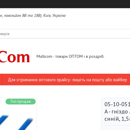
, павільйон 8В та 18В), Київ, Україна
Multicom - товари ОПТОМ і в роздріб.
Для отримання оптового прайсу- пишіть на пошту або вайбер
Топ продаж
05-10-05
A - гніздо 
синій, 1,