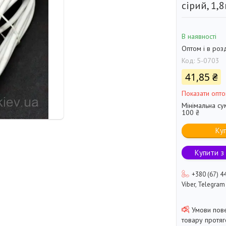
сірий, 1,
В наявності
Оптом і в роз
Код:
5-0703
41,85 ₴
Показати опто
Мінімальна су
100 ₴
Ку
Купити з
+380 (67) 4
Viber, Telegram
товару протя