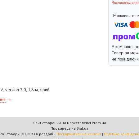
домовленістю
У компанії під
Тепер ви може
не покидаючи 
, version 2.0, 1,8 м, сірий
ння
Сайт створений на маркетплейсі
Prom.ua
Продавець на Bigl.ua
Multicom - товари ОПТОМ і в роздріб. |
Поскаржитися на контент
|
Політика конфіденц