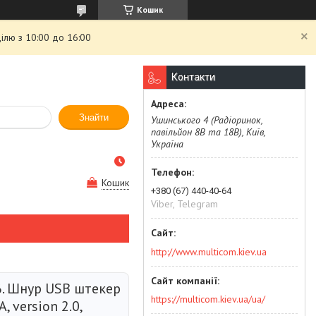
Кошик
ілю з 10:00 до 16:00
Контакти
Знайти
Ушинського 4 (Радіоринок,
павільйон 8В та 18В), Київ,
Україна
Кошик
+380 (67) 440-40-64
Viber, Telegram
http://www.multicom.kiev.ua
6. Шнур USB штекер
https://multicom.kiev.ua/ua/
А, version 2.0,