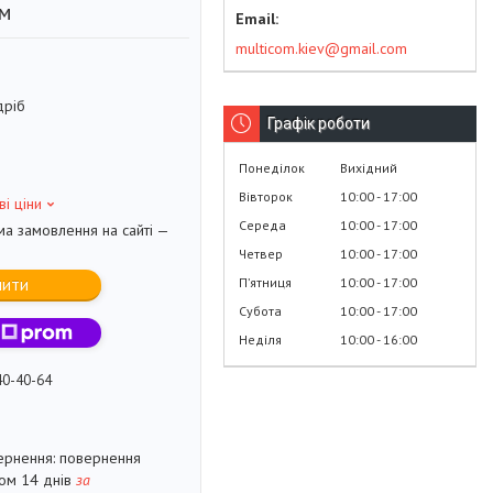
8м
multicom.kiev@gmail.com
дріб
Графік роботи
Понеділок
Вихідний
Вівторок
10:00
17:00
ві ціни
Середа
10:00
17:00
ма замовлення на сайті —
Четвер
10:00
17:00
Пʼятниця
10:00
17:00
пити
Субота
10:00
17:00
Неділя
10:00
16:00
40-40-64
повернення
гом 14 днів
за