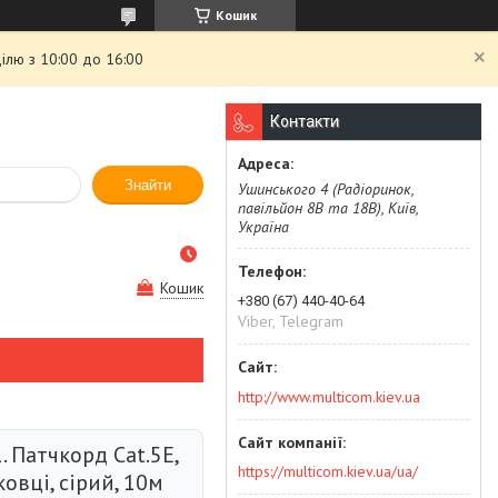
Кошик
ілю з 10:00 до 16:00
Контакти
Знайти
Ушинського 4 (Радіоринок,
павільйон 8В та 18В), Київ,
Україна
Кошик
+380 (67) 440-40-64
Viber, Telegram
http://www.multicom.kiev.ua
. Патчкорд Cat.5Е,
https://multicom.kiev.ua/ua/
ковці, сірий, 10м