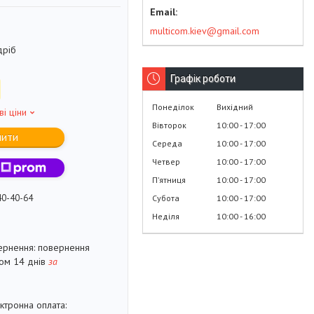
multicom.kiev@gmail.com
дріб
Графік роботи
Понеділок
Вихідний
ві ціни
Вівторок
10:00
17:00
пити
Середа
10:00
17:00
Четвер
10:00
17:00
Пʼятниця
10:00
17:00
40-40-64
Субота
10:00
17:00
Неділя
10:00
16:00
повернення
гом 14 днів
за