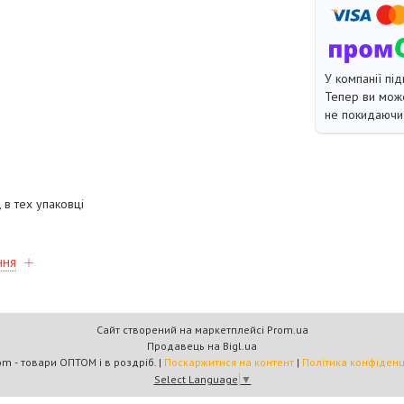
У компанії під
Тепер ви може
не покидаючи 
 в тех упаковці
ння
Сайт створений на маркетплейсі
Prom.ua
Продавець на Bigl.ua
Multicom - товари ОПТОМ і в роздріб. |
Поскаржитися на контент
|
Політика конфіденц
Select Language
▼