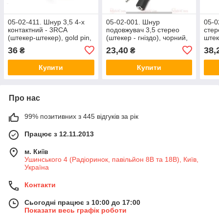
05-02-411. Шнур 3,5 4-х
05-02-001. Шнур
05-0
контактний - 3RCA
подовжувач 3,5 стерео
стер
(штекер-штекер), gold pin,
(штекер - гніздо), чорний,
штек
чорний, 1,2м
1м
чорн
36
23,40
38,
₴
₴
Купити
Купити
Про нас
99% позитивних з 445 відгуків за рік
Працює з 12.11.2013
м. Київ
Ушинського 4 (Радіоринок, павільйон 8В та 18В), Київ,
Україна
Контакти
Сьогодні працює з 10:00 до 17:00
Показати весь графік роботи