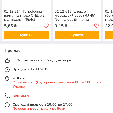
01-12-214. Телефонна
01-12-013. Штекер
01-1
вилка під гніздо СНД, з 2-
мережевий 8р8с (RJ-45),
(боч
ма гніздами (6р4с)
Normal quality, пачка
гніз
1000шт, кольоровий
5,85
3,15
22,
₴
₴
Купити
Купити
Про нас
99% позитивних з 445 відгуків за рік
Працює з 12.11.2013
м. Київ
Ушинського 4 (Радіоринок, павільйон 8В та 18В), Київ,
Україна
Контакти
Сьогодні працює з 10:00 до 17:00
Показати весь графік роботи