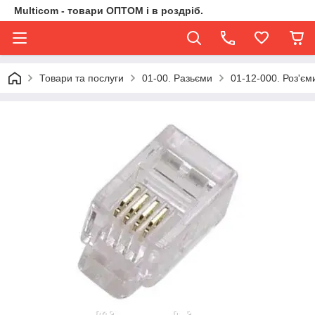
Multicom - товари ОПТОМ і в роздріб.
Товари та послуги
01-00. Разьєми
01-12-000. Роз'єм