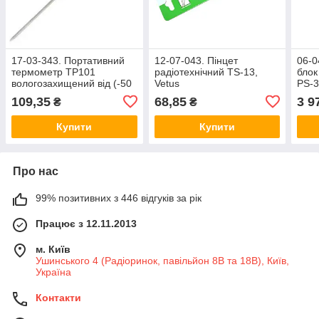
17-03-343. Портативний
12-07-043. Пінцет
06-0
термометр TP101
радіотехнічний TS-13,
блок
вологозахищений від (-50
Vetus
PS-3
- 300°С)
109,35
68,85
3 9
₴
₴
Купити
Купити
Про нас
99% позитивних з 446 відгуків за рік
Працює з 12.11.2013
м. Київ
Ушинського 4 (Радіоринок, павільйон 8В та 18В), Київ,
Україна
Контакти