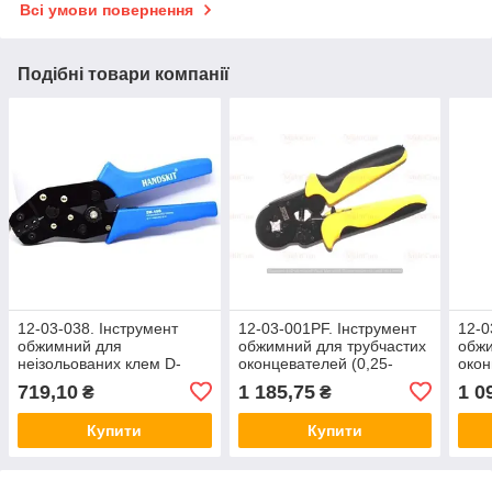
Всі умови повернення
Подібні товари компанії
12-03-038. Інструмент
12-03-001PF. Інструмент
12-0
обжимний для
обжимний для трубчастих
обжи
неізольованих клем D-
оконцевателей (0,25-
окон
SUB, HandsKit, SN-48B
6мм2), ProFix, HT-864
ProF
719,10
1 185,75
1 0
₴
₴
Купити
Купити