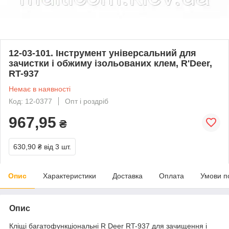
12-03-101. Інструмент універсальний для
зачистки і обжиму ізольованих клем, R'Deer,
RT-937
Немає в наявності
Код: 12-0377
Опт і роздріб
967,95
₴
630,90 ₴
від 3 шт.
Опис
Характеристики
Доставка
Оплата
Умови п
Опис
Кліщі багатофункціональні R Deer RT-937 для зачищення і