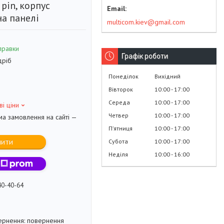
 pin, корпус
на панелі
multicom.kiev@gmail.com
правки
Графік роботи
дріб
Понеділок
Вихідний
Вівторок
10:00
17:00
Середа
10:00
17:00
ві ціни
Четвер
10:00
17:00
ма замовлення на сайті —
Пʼятниця
10:00
17:00
пити
Субота
10:00
17:00
Неділя
10:00
16:00
40-40-64
повернення