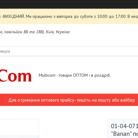
 -ВИХІДНИЙ. Ми працюємо з вівторка до суботи з 10:00 до 17:00. В нед
, павільйон 8В та 18В), Київ, Україна
Multicom - товари ОПТОМ і в роздріб.
Для отримання оптового прайсу- пишіть на пошту або вайбер
01-04-071
"Banan" 