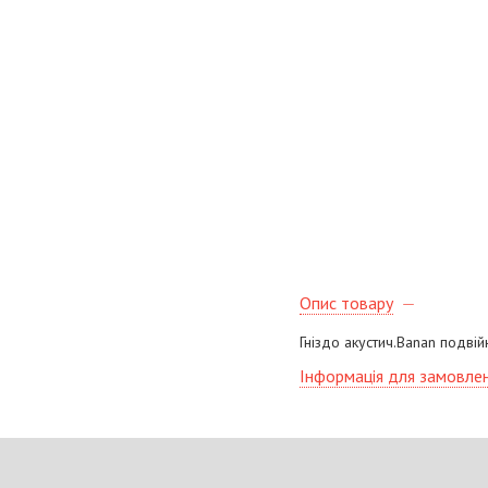
Опис товару
Гніздо акустич.Banan подвій
Інформація для замовле