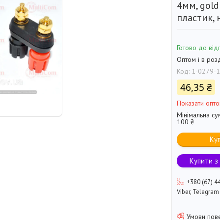
4мм, gold
пластик, 
Готово до від
Оптом і в роз
Код:
1-0279-1
46,35 ₴
Показати опто
Мінімальна су
100 ₴
Ку
Купити з
+380 (67) 4
Viber, Telegram