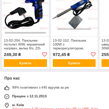
13-02-204. Паяльник-
13-02-152. Паяльник
13-0
пістолет 40W, керамічний
100W з
швид
нагрівач, вилка б/з, ZD-
терморегулятором,
30W/
723N
пластикова ручка,
нагр
249,30
972,45
255
₴
₴
підставка, ZD-751L
960-
Купити
Купити
Про нас
99% позитивних з 445 відгуків за рік
Працює з 12.11.2013
м. Київ
Ушинського 4 (Радіоринок, павільйон 8В та 18В), Київ,