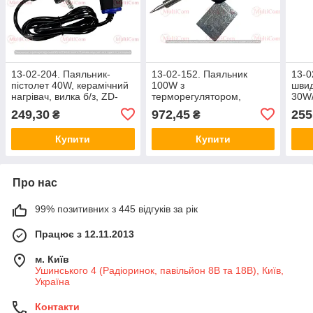
13-02-204. Паяльник-
13-02-152. Паяльник
13-0
пістолет 40W, керамічний
100W з
швид
нагрівач, вилка б/з, ZD-
терморегулятором,
30W/
723N
пластикова ручка,
нагр
249,30
972,45
255
₴
₴
підставка, ZD-751L
960-
Купити
Купити
Про нас
99% позитивних з 445 відгуків за рік
Працює з 12.11.2013
м. Київ
Ушинського 4 (Радіоринок, павільйон 8В та 18В), Київ,
Україна
Контакти