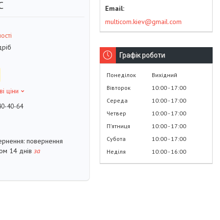
C
multicom.kiev@gmail.com
ості
дріб
Графік роботи
Понеділок
Вихідний
Вівторок
10:00
17:00
ві ціни
Середа
10:00
17:00
40-40-64
Четвер
10:00
17:00
Пʼятниця
10:00
17:00
Субота
10:00
17:00
повернення
гом 14 днів
за
Неділя
10:00
16:00