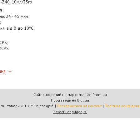
-Z40, 10мл/35гр
%;
ю: 24 - 45 мкм;
;
ня: від 0 до 10°С;
CPS;
0KCPS
ння
Сайт створений на маркетплейсі
Prom.ua
Продавець на Bigl.ua
Multicom - товари ОПТОМ і в роздріб. |
Поскаржитися на контент
|
Політика конфіденц
Select Language
▼