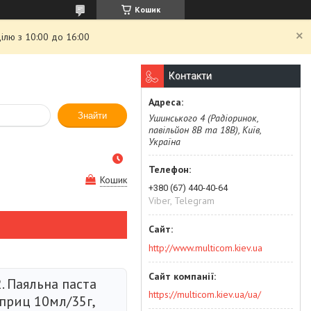
Кошик
ілю з 10:00 до 16:00
Контакти
Знайти
Ушинського 4 (Радіоринок,
павільйон 8В та 18В), Київ,
Україна
Кошик
+380 (67) 440-40-64
Viber, Telegram
http://www.multicom.kiev.ua
. Паяльна паста
https://multicom.kiev.ua/ua/
приц 10мл/35г,