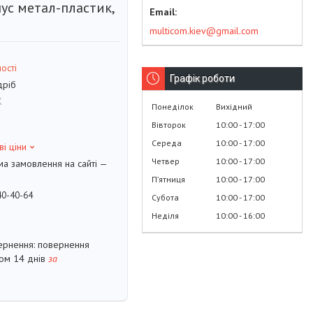
ус метал-пластик,
multicom.kiev@gmail.com
ості
Графік роботи
дріб
K
Понеділок
Вихідний
Вівторок
10:00
17:00
Середа
10:00
17:00
ві ціни
Четвер
10:00
17:00
ма замовлення на сайті —
Пʼятниця
10:00
17:00
40-40-64
Субота
10:00
17:00
Неділя
10:00
16:00
повернення
гом 14 днів
за