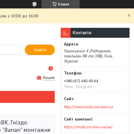
Кошик
ілю з 10:00 до 16:00
Контакти
Знайти
Ушинського 4 (Радіоринок,
павільйон 8В та 18В), Київ,
Україна
Кошик
+380 (67) 440-40-64
Viber, Telegram
http://www.multicom.kiev.ua
BK. Гніздо
https://multicom.kiev.ua/ua/
е "Banan" монтажне