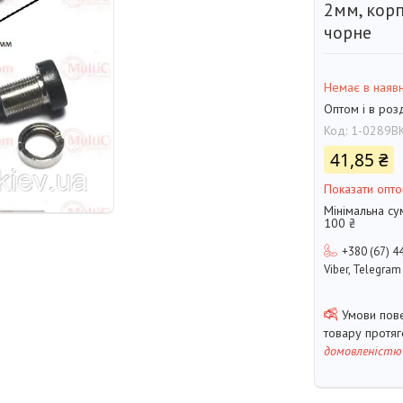
2мм, корп
чорне
Немає в наявн
Оптом і в роз
Код:
1-0289B
41,85 ₴
Показати опто
Мінімальна су
100 ₴
+380 (67) 4
Viber, Telegram
товару протя
домовленістю