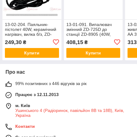
13-02-204. Паяльник-
13-01-091. Випалювач
13-0
пістолет 40W, керамічний
змінний ZD-725D до
живл
нагрівач, вилка б/з, ZD-
станції ZD-8905 (40W,
АА 3
723N
220V)
20D
249,30
408,15
313
₴
₴
Купити
Купити
Про нас
99% позитивних з 446 відгуків за рік
Працює з 12.11.2013
м. Київ
Ушинського 4 (Радіоринок, павільйон 8В та 18В), Київ,
Україна
Контакти