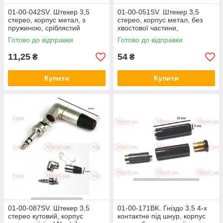
01-00-042SV. Штекер 3,5
01-00-051SV. Штекер 3,5
стерео, корпус метал, з
стерео, корпус метал, без
пружиною, сріблястий
хвостової частини,
діам.-4,5мм, Yongsheng,
Готово до відправки
Готово до відправки
сріблястий
11,25
54
₴
₴
Купити
Купити
01-00-087SV. Штекер 3,5
01-00-171BK. Гніздо 3,5 4-х
стерео кутовий, корпус
контактне під шнур, корпус