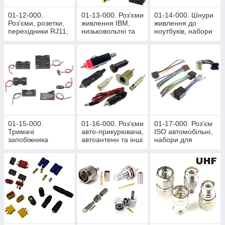
01-12-000.
01-13-000. Роз'єми
01-14-000. Шнури
Роз'єми, розетки,
живлення IBM,
живлення до
перехідники RJ11,
низьковольтні та
ноутбуків, набори
RJ12, RJ45
перехідники
перехідників
01-15-000.
01-16-000. Роз'єми
01-17-000. Роз'єм
Тримачі
авто-прикурювача,
ISO автомобільні,
запобіжника
автоантенн та інші
набори для
(Fuse), корпусу
автомобільні
підключення
для батарейок АА
роз'єми
Сабвуфера
і ААА