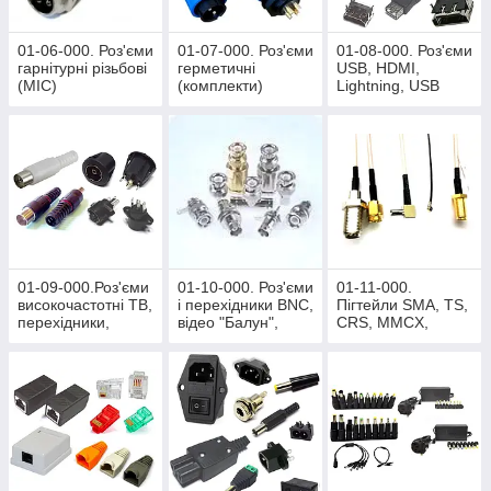
01-06-000. Роз'єми
01-07-000. Роз'єми
01-08-000. Роз'єми
гарнітурні різьбові
герметичні
USB, HDMI,
(MIC)
(комплекти)
Lightning, USB
перехідники
01-09-000.Роз'єми
01-10-000. Роз'єми
01-11-000.
високочастотні ТВ,
і перехідники BNC,
Пігтейли SMA, TS,
перехідники,
відео "Балун",
CRS, MMCX,
сплітера
шнури BNC