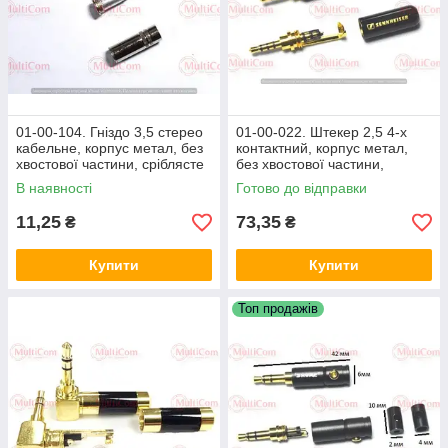
01-00-104. Гніздо 3,5 стерео
01-00-022. Штекер 2,5 4-х
кабельне, корпус метал, без
контактний, корпус метал,
хвостової частини, сріблясте
без хвостової частини,
Sennheiser, чорний
В наявності
Готово до відправки
11,25
73,35
₴
₴
Купити
Купити
Топ продажів