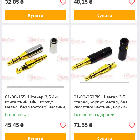
32,85
48,15
₴
₴
Купити
Купити
01-00-155. Штекер 3,5 4-х
01-00-059BK. Штекер 3,5
контактний, міні, корпус
стерео, корпус метал, без
метал, без хвостової частини,
хвостової частини, чорний
сріблястий
В наявності
Готово до відправки
45,45
71,55
₴
₴
Купити
Купити