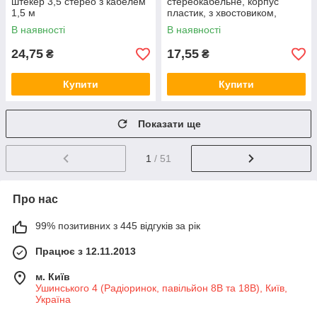
штекер 3,5 стерео з кабелем
стереокабельне, корпус
1,5 м
пластик, з хвостовиком,
чорне
В наявності
В наявності
24,75
17,55
₴
₴
Купити
Купити
Показати ще
1
/ 51
Про нас
99% позитивних з 445 відгуків за рік
Працює з 12.11.2013
м. Київ
Ушинського 4 (Радіоринок, павільйон 8В та 18В), Київ,
Україна