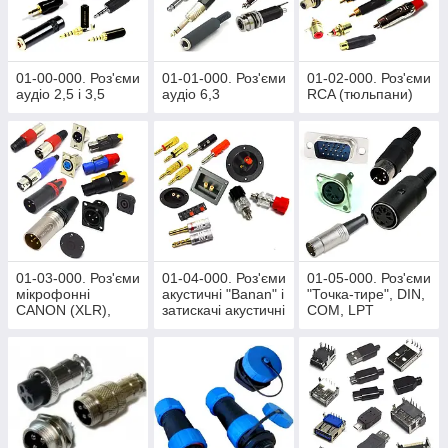
ремкомплекти для ноутбуків.
01-00-000. Роз'єми
01-01-000. Роз'єми
01-02-000. Роз'єми
аудіо 2,5 і 3,5
аудіо 6,3
RCA (тюльпани)
01-03-000. Роз'єми
01-04-000. Роз'єми
01-05-000. Роз'єми
мікрофонні
акустичні "Banan" і
"Точка-тире", DIN,
CANON (XLR),
затискачі акустичні
COM, LPT
Speacon,
PowerCon