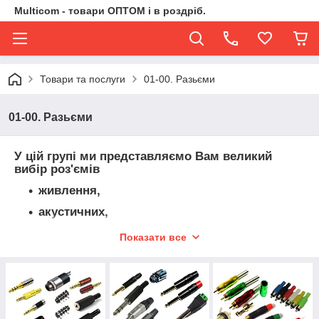
Multicom - товари ОПТОМ і в роздріб.
Товари та послуги
01-00. Разьєми
01-00. Разьєми
У цій групі ми представляємо Вам великий
вибір роз'ємів
живлення,
акустичних,
телевізійних,
Показати все
для відео-спостереження,
автомобільних,
USB роз'ємів,
мережевих (комп'ютерні, телефонні),