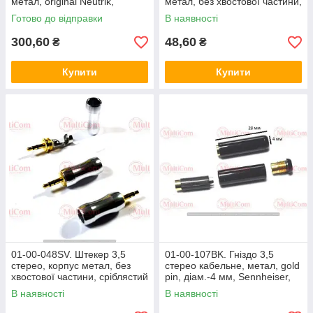
метал, original Neutrik,
метал, без хвостової частини,
сріблястий
чорне
Готово до відправки
В наявності
300,60
48,60
₴
₴
Купити
Купити
01-00-048SV. Штекер 3,5
01-00-107BK. Гніздо 3,5
стерео, корпус метал, без
стерео кабельне, метал, gold
хвостової частини, сріблястий
pin, діам.-4 мм, Sennheiser,
чорне
В наявності
В наявності